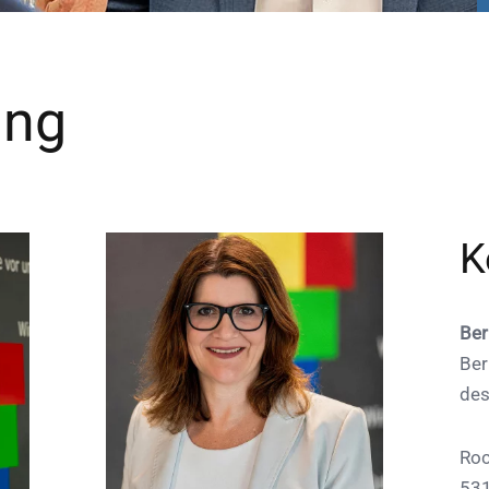
ung
K
Ber
Ber
des
Roc
53